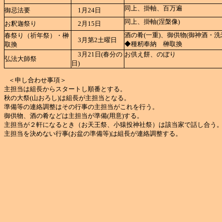
同上、掛軸、百万遍
御忌法要
1月24日
同上、掛軸(涅槃像)
お釈迦祭り
2月15日
酒の肴(一重)、御供物(御神酒・
春祭り（祈年祭
）・榊
3月第2土曜日
◆種籾奉納 榊取換
取換
3月21日(春分の
お供え餅、のぼり
弘法大師祭
日)
＜申し合わせ事項＞
主担当は組長からスタートし順番とする。
秋の大祭(山おろし)は組長が主担当となる。
準備等の連絡調整はその行事の主担当がこれを行う。
御供物、酒の肴などは主担当が準備(用意)する。
主担当が２軒になるとき（お天王祭、小猿投神社祭）は該当家で話し合う
主担当を決めない行事(お盆の準備等)は組長が連絡調整する。