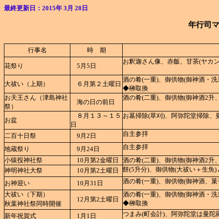
最終更新日：2015年 3月 28日
年行司
行事名
時 期
お釈迦さん像、赤飯、甘茶(ヤカン
花祭り
5月5日
酒の肴(一重)、御供物(御神酒・
大祓い（上期）
６月第２土曜日
◆榊取換
お天王さん（津島神社
酒の肴(二重)、御供物(御神酒2升
海の日の前日
祭）
８月１３～１５
お墓掃除(草刈)、阿弥陀堂掃除、
お盆
日
自主参拝
二百十日祭
9月2日
自主参拝
地蔵祭り
9月24日
小猿投神社祭
10月第2金
曜日
酒の肴(二重)、御供物(御神酒2升、
餅(5升分)、御供物(大祓い＋生魚
神明神社大祭
10月第2土曜日
酒の肴(一重)、御供物(御神酒、菓
お神迎い
10月31日
大祓い（下期）
酒の肴(一重)、御供物(御神酒・
12月第2土曜日
◆榊取換
秋葉神社祭同時開催
つまみ(町会計)、阿弥陀堂は曼陀
新年祝賀式
1月1日