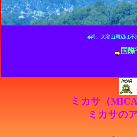
◆尚、大谷山周辺は不
国際
ミカサ（MIC
ミカサの