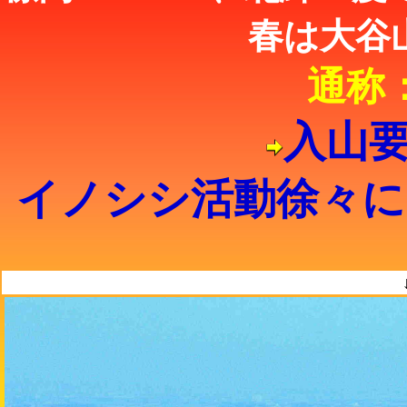
春は大谷
通称
入山
イノシシ活動徐々に