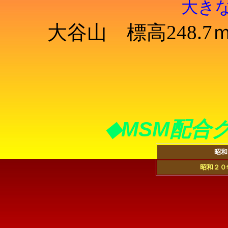
大き
大谷山 標高248.
◆MSM配合
昭和
昭和２０