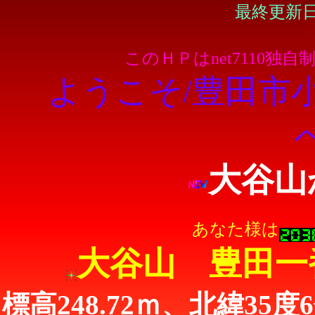
最終更新日：
このＨＰはnet7110独
ようこそ/豊田市小
大谷山
あなた様は
大谷山 豊田一
標高248.72ｍ、北緯35度