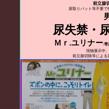
前立腺
尿取りパット等不要で
尿失禁・
Ｍｒ.ユリナー
/
専
現物展示中
前立腺切除等による