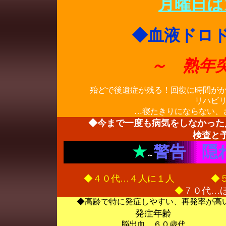
月曜日は1
◆血液ドロ
～ 熟年
殆どで後遺症が残る！回復に時間が
リハビ
…寝たきりにならない、
◆今まで一度も病気をしなかった
検査と
★
警告 隠
～
◆４０代…４人に１人 ◆５
◆
７０代…
◆高齢で特に発症しやすい、再発率が高
発症年齢
脳出血…６０歳代