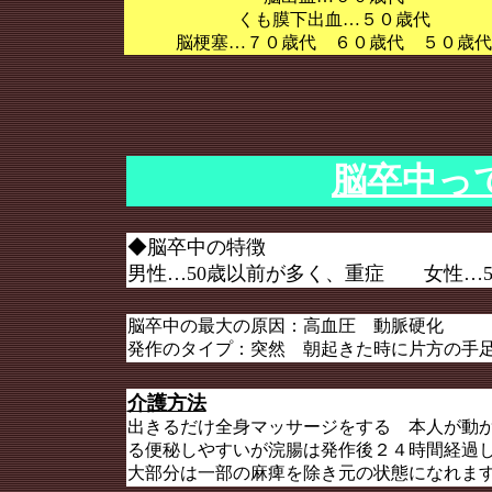
くも膜下出血…５０歳代
脳梗塞…７０歳代 ６０歳代 ５０歳代
脳卒中っ
◆脳卒中の特徴
男性…50歳以前が多く、重症 女性…
脳卒中の最大の原因：高血圧 動脈硬化
発作のタイプ：突然 朝起きた時に片方の手
介護方法
出きるだけ全身マッサージをする 本人が動
る便秘しやすいが浣腸は発作後２４時間経過
大部分は一部の麻痺を除き元の状態になれま