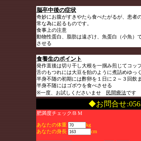
脳卒中後の症状
奇妙にお腹がすきやたら食べたがるが、患者
常な為に起るものです。
食事上の注意
動物性蛋白、脂肪は遠ざけ、魚蛋白（小魚）
させる
食養生のポイント
発作直後は切り干し大根を一掴み煎じてコッ
舌のもつれには大豆を飴のように煮詰めゆっ
半身不随の初期には酢卵を１日に２～３回飲
半身不随にはゴボウを食べさせる
※一度、お試しくださいませ
民間療法
です
◆お問合せ:056
肥満度チェック/B M
あなたの体重
kg
あなたの身長
cm