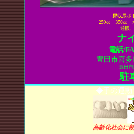
尿収尿ボ
250㏄ 350
通販
ナ
電話/FAX
豊田市喜多
豊田市
駐
◆手の運
高齢化社会に