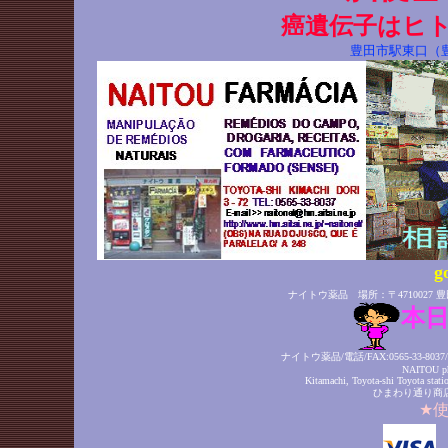
癌遺伝子はヒ
豊田市駅東口（
g
ナイトウ薬品 場所：〒4710027 
本
ナイトウ薬品/電話/FAX:0565-33
NAITOU pha
Kitamachi, Toyota-shi Toyota statio
ひまわり通り商店街/Sun
★