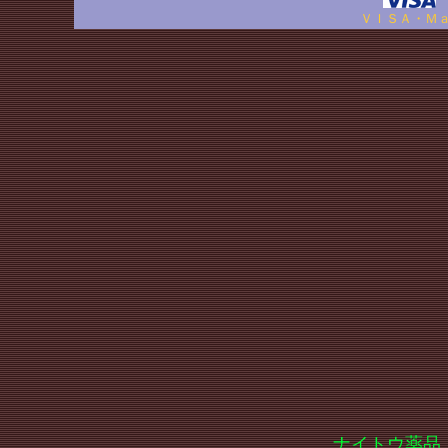
ＶＩＳＡ・Ｍ
ナイトウ薬品 電話