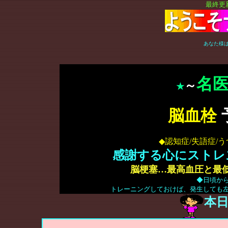
最終更新
あなた様
う
名
～
★
脳血栓
◆認知症/失語症/
感謝する心にストレ
脳梗塞…最高血圧と最
◆日頃か
トレーニングしておけば、発生しても
本