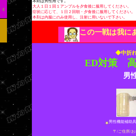
本剤は男性用です。
大人１日１回１アンプルを夕食後に服用してください。
 Ｅ
症状に応じて、１日２回朝・夕食後に服用してください。
本剤は内服にのみ使用し、注射に用いないで下さい。
この一戦は我に
◆中折れ
ED対策 
男
男性機能補助具PU
〒/ご住所/