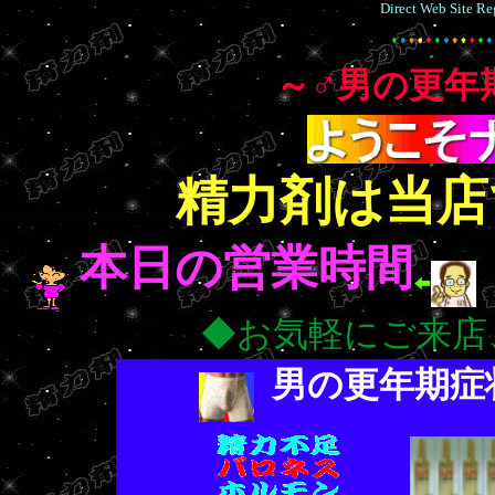
Direct Web Site Reg
～♂男の更年期/M
精力剤は当店
本日の営業時間
◆お気軽にご来
男の更年期症