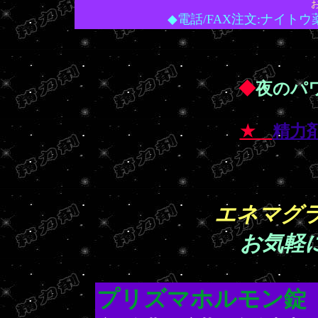
◆電話/FAX注文:ナイトウ薬品:
◆
夜のパワ
★
精力
エネマグラ
お気軽
プリズマホルモン錠