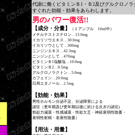
代謝に働くビタミンＢ1・Ｂ2及びグルクロノ
すぐれた効能・効果をあらわします。
男のパワー復活!!
【成分・分量】
（１アンプル 10ml中）
メチルテストステロン…15.0mg
イカリソウエキス…30.0mg
イカリソウとして…300mg
ニンジンエキス…42.3mg
ニンジンとして…470mg
ビタミンＢ1塩酸塩…10.0mg
ビタミンＢ2…0.5mg
グルクロノラクトン…5.0mg
カフェイン…20.0mg
日局エタノール…2.5mg
【効能・効果】
男性ホルモン分泌不足、分泌障害による
諸症（更年期及び更年期以後に於ける次ぎの諸症)
勃起力減退・性感減退・性欲欠乏・神経衰弱性陰萎・
衰弱性射精・老衰性陰萎）
【用法・用量】