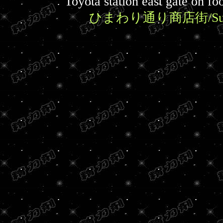
Toyota station east gate on fo
ひまわり通り商店街/Sunflowe