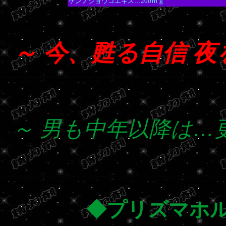
ゲンノショウコエキス…200ｍｇ
～ 今、甦る自信 
～ 男も中年以降は…
◆プリズマホル