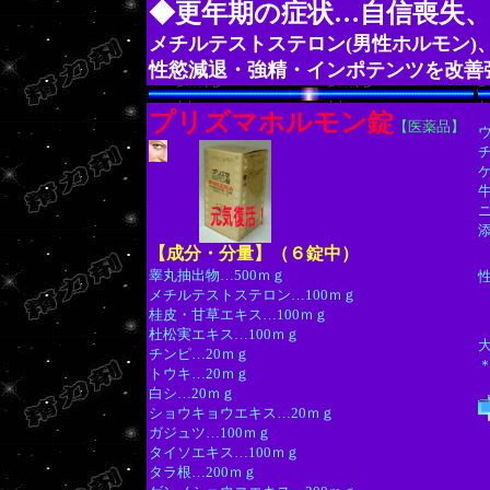
◆更年期の症状…自信喪失
メチルテストステロン(男性ホルモン)
性慾減退・強精・インポテンツを改善
プリズマホルモン錠
【医薬品】
ウ
チ
ケ
牛
【成分・分量】（６錠中）
睾丸抽出物…500ｍｇ
メチルテストステロン…100ｍｇ
桂皮・甘草エキス…100ｍｇ
杜松実エキス…100ｍｇ
チンピ…20ｍｇ
トウキ…20ｍｇ
白シ…20ｍｇ
ショウキョウエキス…20ｍｇ
ガジュツ…100ｍｇ
タイソエキス…100ｍｇ
タラ根…200ｍｇ