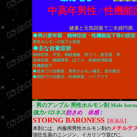
中高年男性♂性機能
健康と元気回復でご夫婦円満
◆男の更年期 精神症状・性機能低下等の症状
男性ホルモンの低下が原因
◆主な自覚症状
精神症状…不安、神経過敏、抑うつ、疲労感 等
身体症状…睡眠障害、ほてり、肉体的消耗感
性機能低下
◆薬局での治療薬…男性ホルモン補充、漢方療法
◆病院での治療法…向精神薬、バイアグラ
- 男のアンプル 男性ホルモン剤 Male hormo
強力バロネス
効きめ 体感 !
STORNG BARONESS
【医薬品】
メチルテ
本剤には、内服用男性ホルモン剤の
強壮生薬のニンジン、イカリソウ並びに、