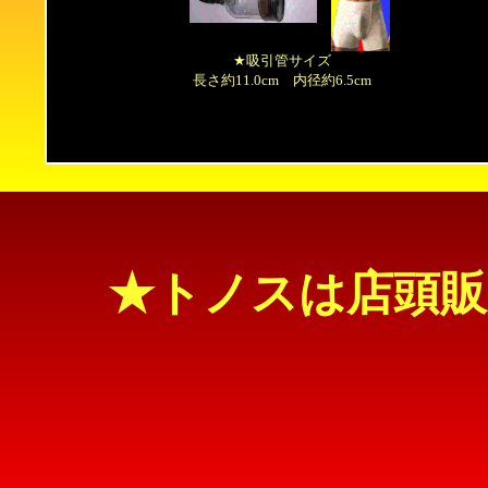
★吸引管サイズ
長さ約11.0cm 内径約6.5cm
★トノスは店頭販