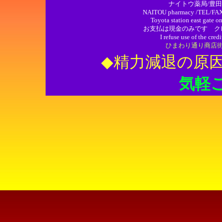
ナイトウ薬局/豊田
NAITOU pharmacy /TEL/FAXl:
Toyota station east gate o
お支払は現金のみです ク
I refuse use of the cred
ひまわり通り商店街/Sunfl
◆精力減退の原
気軽