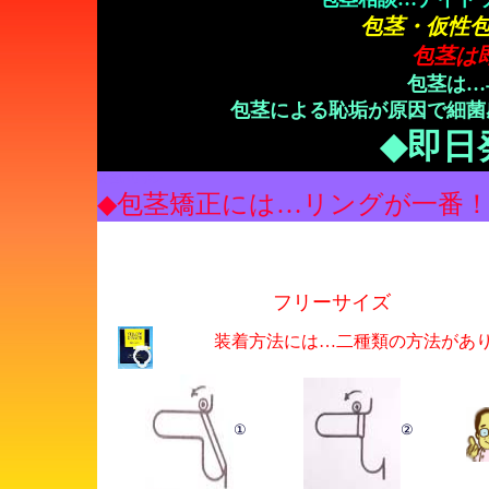
包茎・仮性
包茎は即
包茎は…
包茎による恥垢が原因で細菌
◆即日
黄色いリボン
◆包茎矯正には…リングが一番
フリーサイズ
装着方法には…二種類の方法があ
①
②