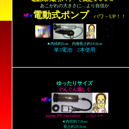
あこがれの大きさに…より自信か
電動式ポンプ
パワ－UP！！
★内径約5cm 内側長さ約19.0cm
単3電池 2本使用
ゆったりサイズ
ぐんぐん逞しく
pump PS executive シルバー
★内径約 7.0cm
長さ約20.0cm