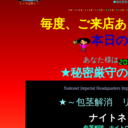
◆最終更新日 
トノスは効く！
毎度、ご来店あ
本日の
あなた様は
★秘密厳守
Naitonet Imperial Headquarters Im
★～包茎解消 
ナイトネ
包茎相談…ナイト