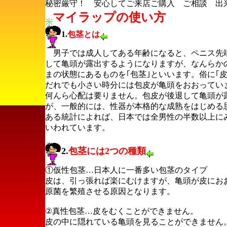
秘密厳守！ 安心してご来店ご購入 ご相談 出
マイラップの使い方
1.
包茎とは
男子では成人してある年齢になると、ペニス先端
して亀頭が露出するようになりますが、なんらか
まの状態にあるものを｢包茎｣といいます。俗に｢
だれでも小さい時分には包皮が亀頭をおおってい
何んら心配は要りません。包皮が後退して亀頭が
が、一般的には、性器が本格的な成熟をはじめる
ある統計によれば、日本では全男性の半数以上に
いわれています。
2.
包茎には2つの種類
①仮性包茎…日本人に一番多い包茎のタイプ
皮は、引っ張れば楽にむけますが、亀頭が皮にお
原菌を繁殖させる原因となります。
②真性包茎…皮をむくことができません。
皮の中に隠れている亀頭を見ることができません