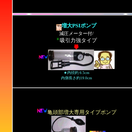
増大PSIポンプ
減圧メーター付/
吸引力強タイプ
★内径約 6.5cm
内側長さ約19.0cm
亀頭部増大専用タイプポンプ