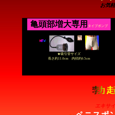
お気
亀頭部増大専用
タイプポンプ
★吸引管サイズ
長さ約11.0cm 内径約6.5cm
エキサイ
～
ペニスポ