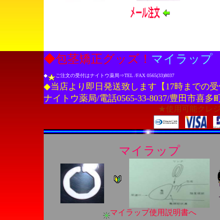
◆包茎矯正グッズ！
マイラップ
◆
ご注文の受付はナイトウ薬局⇒TEL /FAX 0565(33)8037
◆当店より即日発送致します【17時までの受
ナイトウ薬局/電話0565-33-8037/豊田市喜多町
★使用可能クレ
マイラップ
マイラップ使用説明書へ