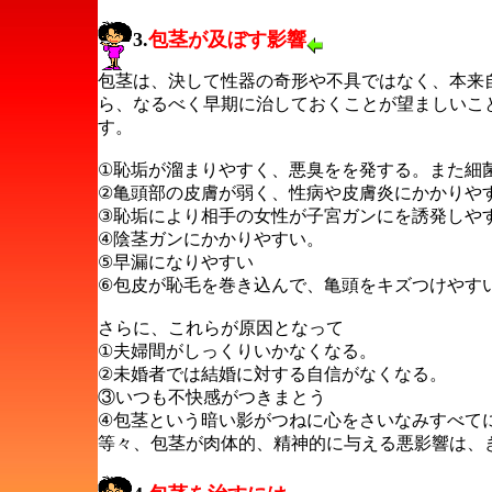
3.
包茎が及ぼす影響
包茎は、決して性器の奇形や不具ではなく、本来
ら、なるべく早期に治しておくことが望ましいこ
す。
①恥垢が溜まりやすく、悪臭をを発する。また細
②亀頭部の皮膚が弱く、性病や皮膚炎にかかりや
③恥垢により相手の女性が子宮ガンにを誘発しや
④陰茎ガンにかかりやすい。
⑤早漏になりやすい
⑥包皮が恥毛を巻き込んで、亀頭をキズつけやす
さらに、これらが原因となって
①夫婦間がしっくりいかなくなる。
②未婚者では結婚に対する自信がなくなる。
③いつも不快感がつきまとう
④包茎という暗い影がつねに心をさいなみすべて
等々、包茎が肉体的、精神的に与える悪影響は、