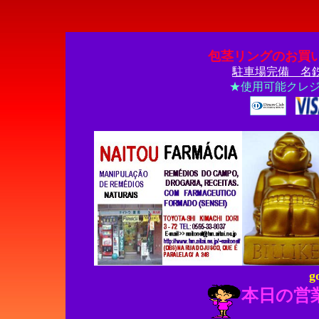
包茎リングのお買
駐車場完備 名
★使用可能クレ
g
本日の営