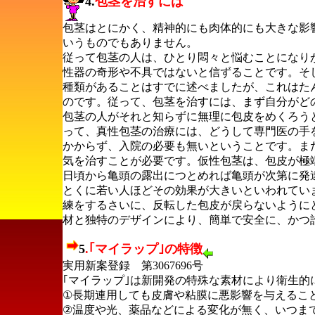
4.
包茎を治すには
包茎はとにかく、精神的にも肉体的にも大きな影
いうものでもありません。
従って包茎の人は、ひとり悶々と悩むことになり
性器の奇形や不具ではないと信ずることです。そ
種類があることはすでに述べましたが、これはた
のです。従って、包茎を治すには、まず自分がど
包茎の人がそれと知らずに無理に包皮をめくろう
って、真性包茎の治療には、どうして専門医の手
かからず、入院の必要も無いということです。ま
気を治すことが必要です。仮性包茎は、包皮が極
日頃から亀頭の露出につとめれば亀頭が次第に発
とくに若い人ほどその効果が大きいといわれてい
練をするさいに、反転した包皮が戻らないように
材と独特のデザインにより、簡単で安全に、かつ
5
.｢マイラップ｣の特徴
実用新案登録 第3067696号
｢マイラップ｣は新開発の特殊な素材により衛生
①長期連用しても皮膚や粘膜に悪影響を与えるこ
②温度や光、薬品などによる変化が無く、いつま