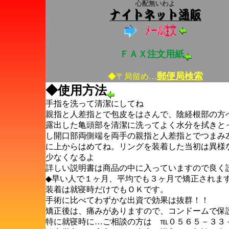
心配無いわよ
ＦＡＸ注文用紙
郵便局検索
◆〒局留め…
◆使用方法
手指を洗って清潔にしてね
親指と人差指とで包皮をはさんで、陰経根部の方
露出した亀頭部を清潔に洗ってよく水分を拭きと
し開口部両側端を両手の親指と人差指とでつまみ
に上からはめてね。リングを装着した当初は異様
少なくなるよ
詳しい説明書は商品の中に入っていますので良く
◆早い人で１ヶ月、平均でも３ヶ月で矯正されま
装着は就寝時だけでもＯＫです。
手術に比べてわずかな出資で効果は抜群！！
矯正後は、痛みがありますので、コンドームで保
特に就寝時に…ご相談の方は ℡０５６５－３３