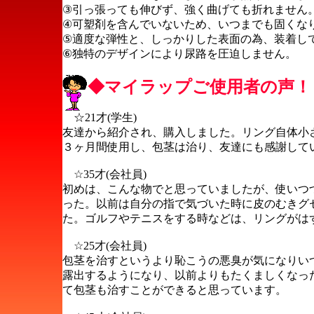
③引っ張っても伸びず、強く曲げても折れません
④可塑剤を含んでいないため、いつまでも固くな
⑤適度な弾性と、しっかりした表面の為、装着し
⑥独特のデザインにより尿路を圧迫しません。
◆マイラップご使用者の声！
☆21才(学生)
友達から紹介され、購入しました。リング自体小
３ヶ月間使用し、包茎は治り、友達にも感謝して
☆35才(会社員)
初めは、こんな物でと思っていましたが、使いつ
った。以前は自分の指で気づいた時に皮のむきグ
た。ゴルフやテニスをする時などは、リングがは
☆25才(会社員)
包茎を治すというより恥こうの悪臭が気になりい
露出するようになり、以前よりもたくましくなっ
て包茎も治すことができると思っています。