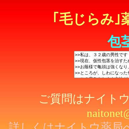
｢毛じらみ｣
包
ご質問はナイト
naitonet
詳しくはナイトウ薬局